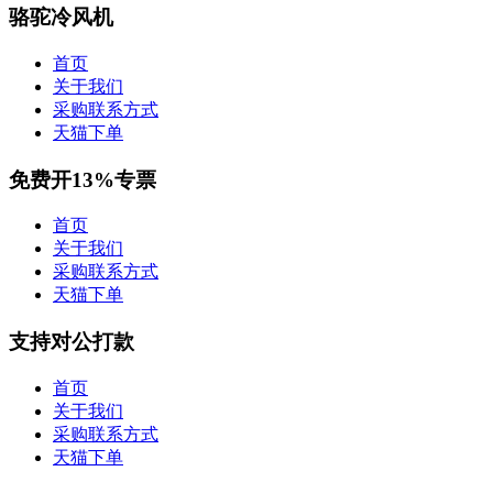
骆驼冷风机
首页
关于我们
采购联系方式
天猫下单
免费开13%专票
首页
关于我们
采购联系方式
天猫下单
支持对公打款
首页
关于我们
采购联系方式
天猫下单