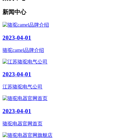
新闻中心
2023-04-01
骆驼camel品牌介绍
2023-04-01
江苏骆驼电气公司
2023-04-01
骆驼电器官网首页