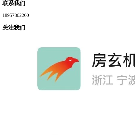
联系我们
18957862260
关注我们