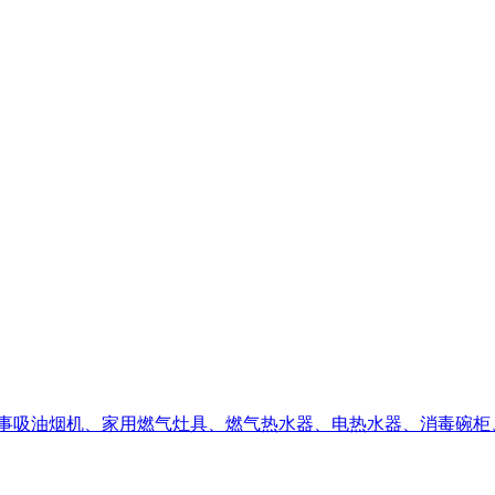
专业从事吸油烟机、家用燃气灶具、燃气热水器、电热水器、消毒